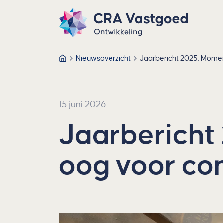
Ga direct naar de inhoud
Direct naar de footer
CRA Vastgoed – Ga naar homepage
Nieuwsoverzicht
Jaarbericht 2025: Momen
CRA Vastgoed
15 juni 2026
Jaarberich
oog voor con