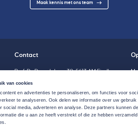
Maak kennis met ons team
Contact
Op
Prof. Dr. Dorgelolaan 30, 5613 AM Eindhoven
Me
up
ik van cookies
Routebeschrijving
ontent en advertenties te personaliseren, om functies voor soci
040 - 213 51 22
erkeer te analyseren. Ook delen we informatie over uw gebruik
info@cravastgoed.nl
or social media, adverteren en analyse. Deze partners kunnen 
ormatie die u aan ze heeft verstrekt of die ze hebben verzameld
es.