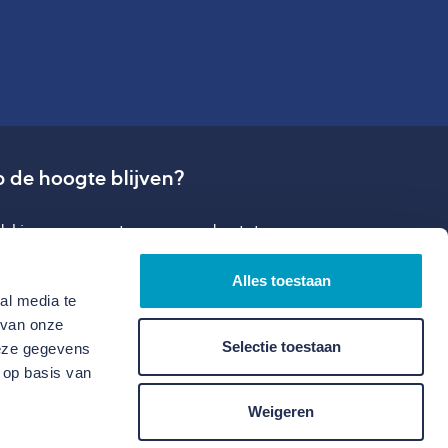
 de hoogte blijven?
ld je aan en ontvang onze laatste
dates rondom ontwikkelen en bouwen.
Alles toestaan
al media te
 van onze
Selectie toestaan
deze gegevens
 op basis van
Weigeren