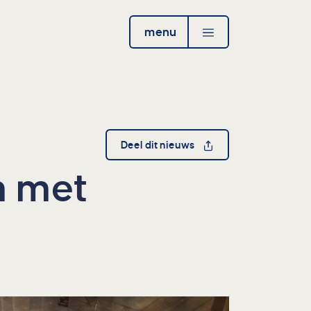
menu
open
Deel dit nieuws
m met