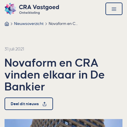
Ga direct naar de inhoud
Direct naar de footer
CRA Vastgoed – Ga naar homepage
open
menu
Nieuwsoverzicht
Novaform en CRA vinden elkaar in De Bankier
CRA Vastgoed
31 juli 2021
Novaform en CRA
vinden elkaar in De
Bankier
Deel dit nieuws