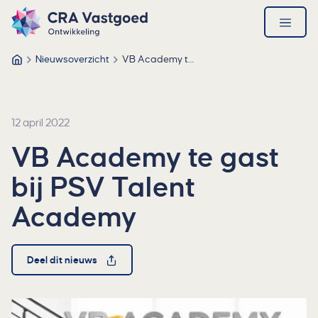
Ga direct naar de inhoud
Direct naar de footer
CRA Vastgoed – Ga naar homepage
open
menu
Nieuwsoverzicht
VB Academy te gast bij PSV Talent Academy
CRA Vastgoed
12 april 2022
VB Academy te gast
bij PSV Talent
Academy
Deel dit nieuws