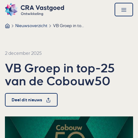
Ga direct naar de inhoud
Direct naar de footer
CRA Vastgoed – Ga naar homepage
open
menu
Nieuwsoverzicht
VB Groep in top-25 van de Cobouw50
CRA Vastgoed
2 december 2025
VB Groep in top-25
van de Cobouw50
Deel dit nieuws