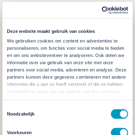
Robert van Boldrik, Algemeen Directeur VB Groep
Sterke regionale binding
Deze website maakt gebruik van cookies
Onze bedrijven staan midden in hun eigen werkgebied,
We gebruiken cookies om content en advertenties te
spreken de taal van relaties en opdrachtgevers en blijven dicht
personaliseren, om functies voor social media te bieden
bij de samenleving. Tegelijk geeft onze schaalgrootte ons de
en om ons websiteverkeer te analyseren. Ook delen we
ruimte om als groep te blijven investeren in innovatie, kwaliteit
informatie over uw gebruik van onze site met onze
en kennisdeling – zodat we in elke regio snel kunnen schakelen
partners voor social media, adverteren en analyse. Deze
en kansen gezamenlijk kunnen oppakken.
partners kunnen deze gegevens combineren met andere
informatie die u aan ze heeft verstrekt of die ze hebben
Het speelveld waarin wij als ontwikkel- en bouwpartner
verzameld op basis van uw gebruik van hun services.
opereren blijft in beweging. Juist daarom houden we vast aan
de kernwaarden waarop ons succes is gebouwd: solide,
Toestemmingsselectie
samen en dichtbij. Daarmee blijven we wendbaar én
Noodzakelijk
betrouwbaar voor onze opdrachtgevers. Met mooie projecten
in verschillende segmenten in het vooruitzicht kijken we met
vertrouwen vooruit.
Voorkeuren