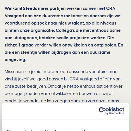
Welkom! Steeds meer partijen werken samen met CRA
Vastgoed aan een duurzame toekomst en daarom zijn we
voortdurend op zoek naar nieuw talent, op alle niveaus
binnen onze organisatie. Collega’s die met enthousiasme
aan uitdagende, betekenisvolle projecten werken. Die
zichzelf graag verder willen ontwikkelen en ontplooien. En
die een steentje willen bijdragen aan een duurzame
omgeving.
Misschien zie je niet meteen een passende vacature, maar
vind jij jezelf wel goed passen bij CRA Vastgoed of één van
onze zusterbedrijven. Omdat je net zo enthousiast bent over
de mogelijkheden van ontwikkelen en bouwen als wij of
omdat je waarde toe kan voegen aan een van onze teams.
Dan maken we graag kennis met jou! Via de onderstaande
button kun je het contactformulier invullen en vertel ons meer
over jezelf, je opleiding en werkervaring. Wij nemen zo
spoedig mogelijk contact met je op.