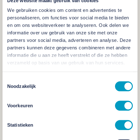
Deze website maakt gebruik van cookies
We gebruiken cookies om content en advertenties te
Solliciteer nu
personaliseren, om functies voor social media te bieden
en om ons websiteverkeer te analyseren. Ook delen we
informatie over uw gebruik van onze site met onze
partners voor social media, adverteren en analyse. Deze
Stel hier je vraag
partners kunnen deze gegevens combineren met andere
informatie die u aan ze heeft verstrekt of die ze hebben
verzameld op basis van uw gebruik van hun services.
Toestemmingsselectie
Noodzakelijk
Voorkeuren
Stan Theunissen
HRM Manager
Statistieken
06 24 50 40 47