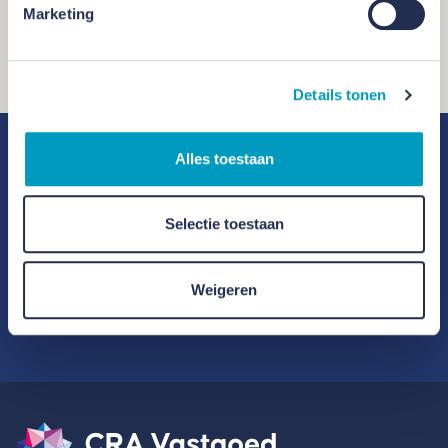
Marketing
Details tonen
Alles toestaan
Benieuwd hoe we samen een
duurzame leefomgeving kunnen
Selectie toestaan
creëren?
Weigeren
Maak kennis met ons team