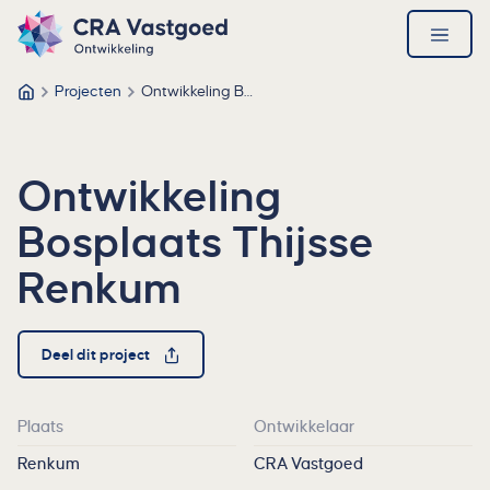
Ga direct naar de inhoud
Direct naar de footer
CRA Vastgoed – Ga naar homepage
open
menu
Projecten
Ontwikkeling Bosplaats Thijsse Renkum
CRA Vastgoed
Ontwikkeling
Bosplaats Thijsse
Renkum
Deel dit project
Plaats
Ontwikkelaar
Renkum
CRA Vastgoed