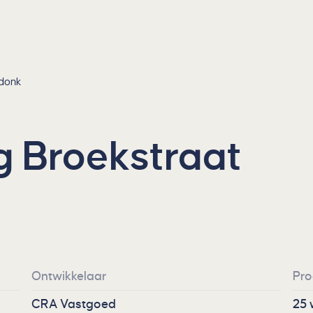
rdonk
g Broekstraat
Ontwikkelaar
Pr
CRA Vastgoed
25 