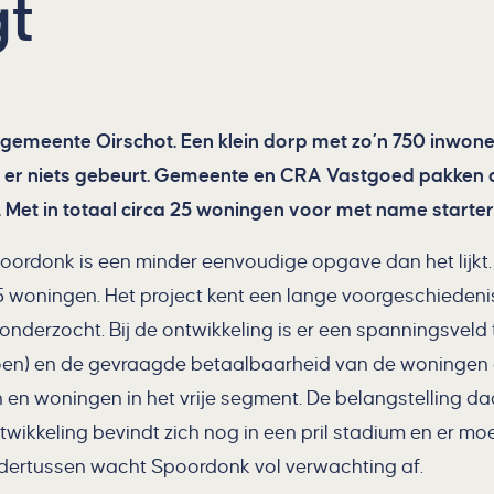
gt
emeente Oirschot. Een klein dorp met zo’n 750 inwoners
als er niets gebeurt. Gemeente en CRA Vastgoed pakke
 Met in totaal circa 25 woningen voor met name starter
oordonk is een minder eenvoudige opgave dan het lijkt. E
5 woningen. Het project kent een lange voorgeschiedeni
derzocht. Bij de ontwikkeling is er een spanningsveld 
en) en de gevraagde betaalbaarheid van de woningen o
n woningen in het vrije segment. De belangstelling daar
twikkeling bevindt zich nog in een pril stadium en er m
ndertussen wacht Spoordonk vol verwachting af.