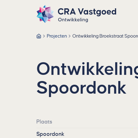
Ga direct naar de inhoud
Direct naar de footer
CRA Vastgoed – Ga naar homepage
Projecten
Ontwikkeling Broekstraat Spoo
CRA Vastgoed
Ontwikkelin
Spoordonk
Plaats
Spoordonk