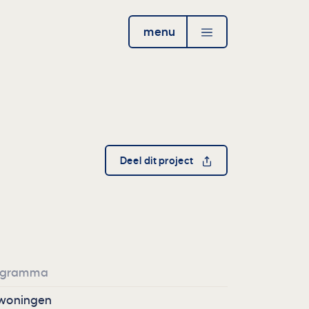
menu
open
Deel dit project
ogramma
woningen