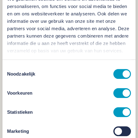
personaliseren, om functies voor social media te bieden
Het project is eind november 2024 geheel opgeleverd.
en om ons websiteverkeer te analyseren. Ook delen we
informatie over uw gebruik van onze site met onze
partners voor social media, adverteren en analyse. Deze
partners kunnen deze gegevens combineren met andere
informatie die u aan ze heeft verstrekt of die ze hebben
verzameld op basis van uw gebruik van hun services.
Toestemmingsselectie
Noodzakelijk
Groen en werelds
Voorkeuren
Het eigentijdse karakter van het complex straalt in alles
toekomst uit. De ecologische houten plint die aan de
Statistieken
onderzijde de begane grond siert, laat het pand op een
natuurlijke manier in het omringende groen landen. Het voegt
Marketing
zich daardoor perfect naar de omgeving. Het aluminium en