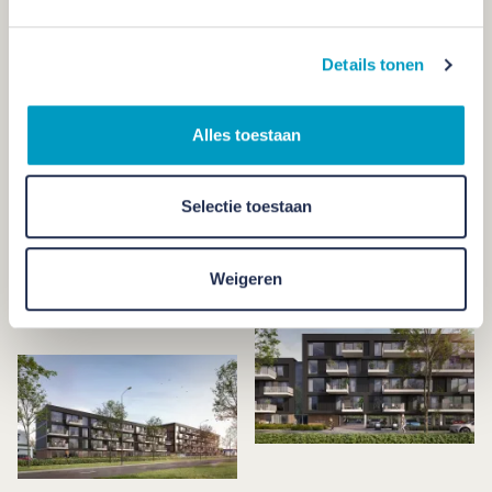
strakke, stoere lijnenspel daarboven onderstrepen de volledig
groene gevel aan de blinde zijde van het gebouw en geven
Maison L’Europe zijn wereldse look.
Details tonen
De toon wordt gezet
Alles toestaan
De betrekkelijk kleinschalige ontwikkeling heeft grote impact
voor de ambitieuze stad. Maison L’Europe is een echte
Selectie toestaan
eyecatcher. Een architectonisch statement dat de toon zet
voor toekomstige woningbouwontwikkelingen op deze plek.
Weigeren