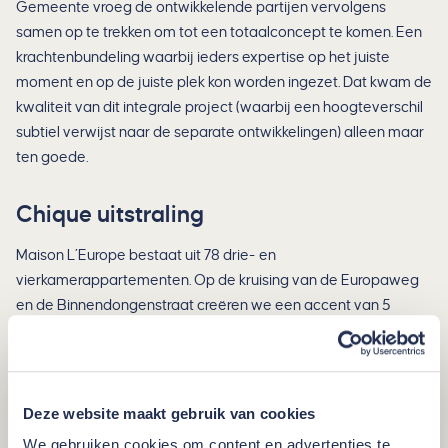
Gemeente vroeg de ontwikkelende partijen vervolgens
samen op te trekken om tot een totaalconcept te komen. Een
krachtenbundeling waarbij ieders expertise op het juiste
moment en op de juiste plek kon worden ingezet. Dat kwam de
kwaliteit van dit integrale project (waarbij een hoogteverschil
subtiel verwijst naar de separate ontwikkelingen) alleen maar
ten goede.
Chique uitstraling
Maison L’Europe bestaat uit 78 drie- en
vierkamerappartementen. Op de kruising van de Europaweg
en de Binnendongenstraat creëren we een accent van 5
bouwlagen, aflopend naar 4 lagen, passend bij de omgeving.
Parkeren vindt deels plaats onder het gebouw en deels op een
binnenterrein. Het gebouw heeft een chique minimalistische
uitstraling, met aluminium gevelbekleding en grote
Deze website maakt gebruik van cookies
raamoppervlakten.
We gebruiken cookies om content en advertenties te