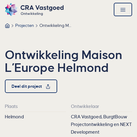
Ga direct naar de inhoud
Direct naar de footer
CRA Vastgoed – Ga naar homepage
open
menu
Projecten
Ontwikkeling Maison L’Europe Helmond
CRA Vastgoed
Ontwikkeling Maison
L’Europe Helmond
Deel dit project
Plaats
Ontwikkelaar
Helmond
CRA Vastgoed, BurgtBouw
Projectontwikkeling en NEXT
Development