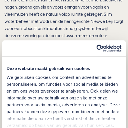
een unieke manier samen. Met kruidenrijke bermen, biodiverse
hagen, groene gevels en voorzieningen voor vogels en
vleermuizen heeft de natuur volop ruimte gekregen. Slim
waterbeheer met wadi’s en de heringerichte Nieuwe Leij zorgt
voor een robuust en klimaatbestendig systeem, terwijl
duurzame woningen de balans tussen mens en natuur
versterken.
De belangstelling voor de woningen was bijzonder groot. Dat
gold voor de eerste fase met koopwoningen in het hogere
Deze website maakt gebruik van cookies
segment, zoals vrijstaande villa’s, royale tweekappers, luxe
appartementen en enkele bouwkavels. Ook de tweede fase is
We gebruiken cookies om content en advertenties te
succesvol gerealiseerd, met naast enkele middeldure
personaliseren, om functies voor social media te bieden
gezinswoningen ook sociale koop- en huurwoningen.
en om ons websiteverkeer te analyseren. Ook delen we
Daarmee heeft Land van Anna een gezonde mix van
informatie over uw gebruik van onze site met onze
partners voor social media, adverteren en analyse. Deze
bewoners gekregen, die allemaal genieten van een prachtige
partners kunnen deze gegevens combineren met andere
woonomgeving waarin natuur, biodiversiteit, duurzaamheid
informatie die u aan ze heeft verstrekt of die ze hebben
en woonkwaliteit samenkomen.
verzameld op basis van uw gebruik van hun services.