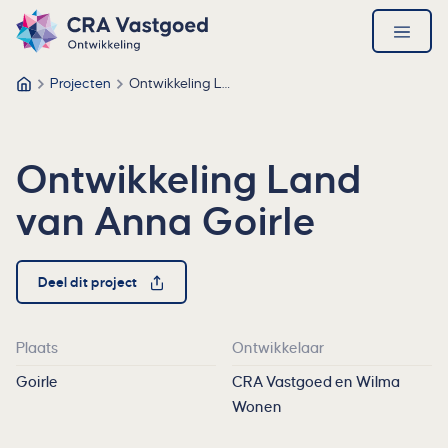
Ga direct naar de inhoud
Direct naar de footer
CRA Vastgoed – Ga naar homepage
open
menu
Projecten
Ontwikkeling Land van Anna Goirle
CRA Vastgoed
Ontwikkeling Land
van Anna Goirle
Deel dit project
Plaats
Ontwikkelaar
Goirle
CRA Vastgoed en Wilma
Wonen